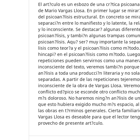
El art?culo es un esbozo de una cr?tica psicoanal?
de Mario Vargas Llosa. En primer lugar se mirar?
del psicoan?lisis estructural. En concreto se mira
separaci?n entre lo manifiesto y lo latente, la re
y lo inconsciente. Se destacar? algunas diferen
psicoan?lisis, y tambi?n algunas trampas comun
psicoan?lisis. Aqu? ser? muy importante la sepa
lisis como teor?a y el psicoan?lisis como m?todo.
hincapi? en el psicoan?lisis como m?todo. Lueg
repeticiones pueden servirnos como una manera
inconsciente del texto, veremos tambi?n porque
an?lisis a toda una producci?n literaria y no so
separadas. A partir de las repeticiones tejerem
inconsciente de la obra de Vargas Llosa. Veremo
conflicto ed?pico se esconde otro conflicto mu
m?s doloroso. No haremos ning?n an?lisis de un
que esto hubiera exigido mucho m?s espacio, al
las obras en t?rminos generales. Cierta familiar
Vargas Llosa es deseable para que el lector teng
provecho de presente art?culo.