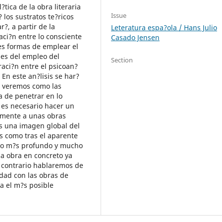
tica de la obra literaria
Issue
 los sustratos te?ricos
r?, a partir de la
Leteratura espa?ola / Hans Julio
laci?n entre lo consciente
Casado Jensen
tes formas de emplear el
es del empleo del
Section
raci?n entre el psicoan?
 En este an?lisis se har?
o veremos como las
 de penetrar en lo
 es necesario hacer un
lamente a unas obras
os una imagen global del
s como tras el aparente
cho m?s profundo y mucho
a obra en concreto ya
 contrario hablaremos de
idad con las obras de
a el m?s posible