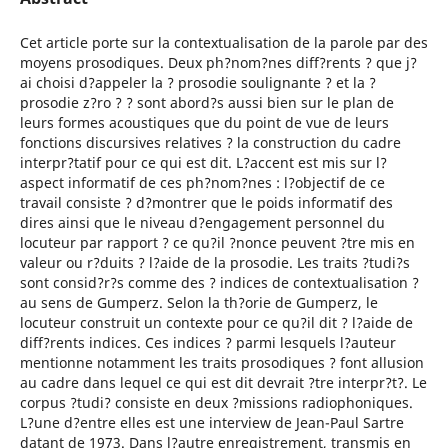
Cet article porte sur la contextualisation de la parole par des
moyens prosodiques. Deux ph?nom?nes diff?rents ? que j?
ai choisi d?appeler la ? prosodie soulignante ? et la ?
prosodie z?ro ? ? sont abord?s aussi bien sur le plan de
leurs formes acoustiques que du point de vue de leurs
fonctions discursives relatives ? la construction du cadre
interpr?tatif pour ce qui est dit. L?accent est mis sur l?
aspect informatif de ces ph?nom?nes : l?objectif de ce
travail consiste ? d?montrer que le poids informatif des
dires ainsi que le niveau d?engagement personnel du
locuteur par rapport ? ce qu?il ?nonce peuvent ?tre mis en
valeur ou r?duits ? l?aide de la prosodie. Les traits ?tudi?s
sont consid?r?s comme des ? indices de contextualisation ?
au sens de Gumperz. Selon la th?orie de Gumperz, le
locuteur construit un contexte pour ce qu?il dit ? l?aide de
diff?rents indices. Ces indices ? parmi lesquels l?auteur
mentionne notamment les traits prosodiques ? font allusion
au cadre dans lequel ce qui est dit devrait ?tre interpr?t?. Le
corpus ?tudi? consiste en deux ?missions radiophoniques.
L?une d?entre elles est une interview de Jean-Paul Sartre
datant de 1973. Dans l?autre enregistrement, transmis en