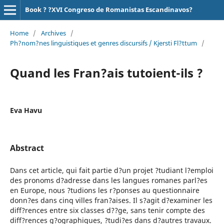
Book ? ?XVI Congreso de Romanistas Escandinavos?
Home
/
Archives
/
Ph?nom?nes linguistiques et genres discursifs / Kjersti Fl?ttum
/
Quand les Fran?ais tutoient-ils ?
Eva Havu
Abstract
Dans cet article, qui fait partie d?un projet ?tudiant l?emploi
des pronoms d?adresse dans les langues romanes parl?es
en Europe, nous ?tudions les r?ponses au questionnaire
donn?es dans cinq villes fran?aises. Il s?agit d?examiner les
diff?rences entre six classes d??ge, sans tenir compte des
diff?rences g?ographiques, ?tudi?es dans d?autres travaux.