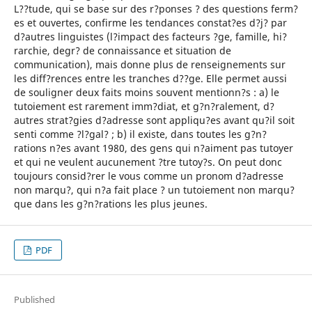
L??tude, qui se base sur des r?ponses ? des questions ferm?
es et ouvertes, confirme les tendances constat?es d?j? par
d?autres linguistes (l?impact des facteurs ?ge, famille, hi?
rarchie, degr? de connaissance et situation de
communication), mais donne plus de renseignements sur
les diff?rences entre les tranches d??ge. Elle permet aussi
de souligner deux faits moins souvent mentionn?s : a) le
tutoiement est rarement imm?diat, et g?n?ralement, d?
autres strat?gies d?adresse sont appliqu?es avant qu?il soit
senti comme ?l?gal? ; b) il existe, dans toutes les g?n?
rations n?es avant 1980, des gens qui n?aiment pas tutoyer
et qui ne veulent aucunement ?tre tutoy?s. On peut donc
toujours consid?rer le vous comme un pronom d?adresse
non marqu?, qui n?a fait place ? un tutoiement non marqu?
que dans les g?n?rations les plus jeunes.
PDF
Published