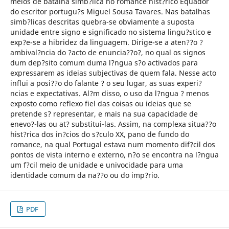
meios de batalha simb?lica no romance hist?rico Equador
do escritor portugu?s Miguel Sousa Tavares. Nas batalhas
simb?licas descritas quebra-se obviamente a suposta
unidade entre signo e significado no sistema lingu?stico e
exp?e-se a hibridez da linguagem. Dirige-se a aten??o ?
ambival?ncia do ?acto de enuncia??o?, no qual os signos
dum dep?sito comum duma l?ngua s?o activados para
expressarem as ideias subjectivas de quem fala. Nesse acto
influi a posi??o do falante ? o seu lugar, as suas experi?
ncias e expectativas. Al?m disso, o uso da l?ngua ? menos
exposto como reflexo fiel das coisas ou ideias que se
pretende s? representar, e mais na sua capacidade de
enevo?-las ou at? substitui-las. Assim, na complexa situa??o
hist?rica dos in?cios do s?culo XX, pano de fundo do
romance, na qual Portugal estava num momento dif?cil dos
pontos de vista interno e externo, n?o se encontra na l?ngua
um f?cil meio de unidade e univocidade para uma
identidade comum da na??o ou do imp?rio.
PDF