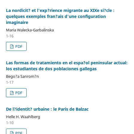
La nordicit? et l'exp?rience migrante au XIXe si?cle :
quelques exemples fran?ais d'une configuration
imaginaire
Maria Walecka-Garbalinska
1-16
PDF
Las formas de tratamiento en el espa?ol peninsular actual:
los estudiantes de dos poblaciones gallegas
Bego?a Sanrom?n
1-17
PDF
De l?identit? urbaine : le Paris de Balzac
Helle H. Waahlberg
1-10
PDF