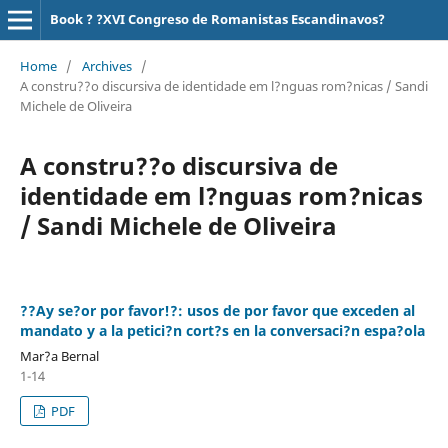
Book ? ?XVI Congreso de Romanistas Escandinavos?
Home
/
Archives
/
A constru??o discursiva de identidade em l?nguas rom?nicas / Sandi
Michele de Oliveira
A constru??o discursiva de
identidade em l?nguas rom?nicas
/ Sandi Michele de Oliveira
??Ay se?or por favor!?: usos de por favor que exceden al
mandato y a la petici?n cort?s en la conversaci?n espa?ola
Mar?a Bernal
1-14
PDF