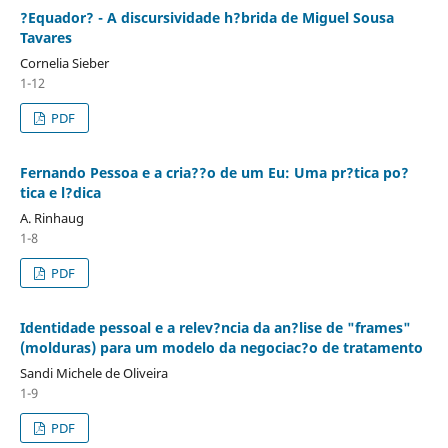
?Equador? - A discursividade h?brida de Miguel Sousa
Tavares
Cornelia Sieber
1-12
PDF
Fernando Pessoa e a cria??o de um Eu: Uma pr?tica po?
tica e l?dica
A. Rinhaug
1-8
PDF
Identidade pessoal e a relev?ncia da an?lise de "frames"
(molduras) para um modelo da negociac?o de tratamento
Sandi Michele de Oliveira
1-9
PDF