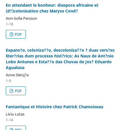
En attendant le bonheur: diaspora africaine et
(d?)colonisation chez Maryse Cond?
Ann-Sofie Persson
1-18
PDF
Expans?o, coloniza??o, descoloniza??o ? duas vers?es
liter?rias dum processo hist?rico: As Naus de Ant?nio
Lobo Antunes e Esta??o das Chuvas de Jos? Eduardo
Agualusa
Anne Sletsj?e
1-9
PDF
Fantastique et Histoire chez Patrick Chamoiseau
Liviu Lutas
1-14
PDF